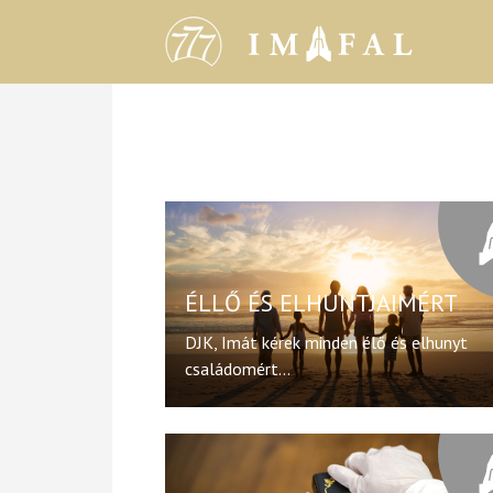
ÉLLŐ ÉS ELHUNTJAIMÉRT
DJK, Imát kérek minden élő és elhunyt
családomért...