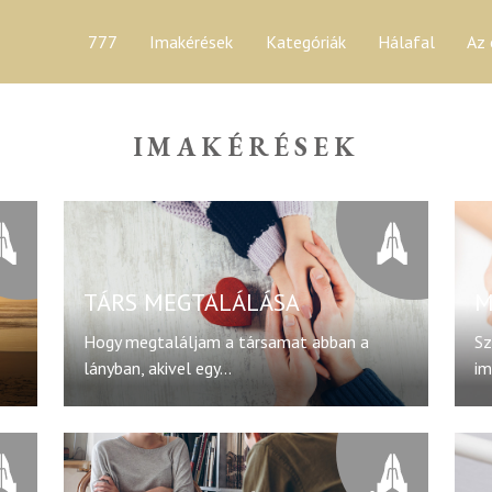
777
Imakérések
Kategóriák
Hálafal
Az 
IMAKÉRÉSEK
TÁRS MEGTALÁLÁSA
M
Hogy megtaláljam a társamat abban a
Sz
lányban, akivel egy...
im