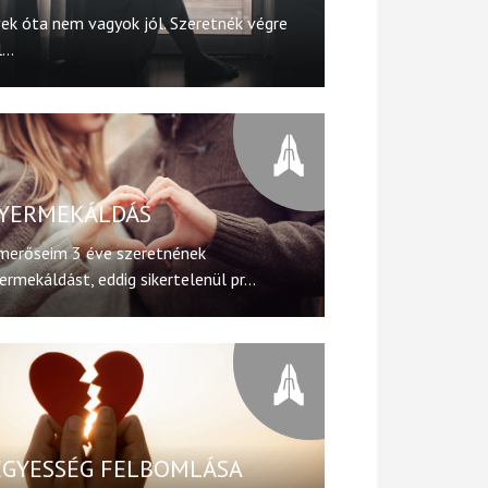
ek óta nem vagyok jól. Szeretnék végre
...
YERMEKÁLDÁS
merőseim 3 éve szeretnének
ermekáldást, eddig sikertelenül pr...
EGYESSÉG FELBOMLÁSA