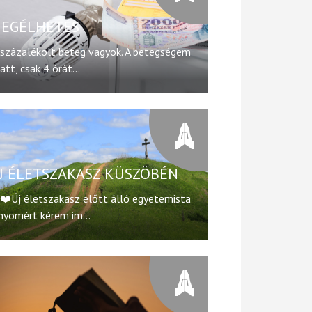
EGÉLHETÉS
százalékolt beteg vagyok. A betegségem
att, csak 4 órát...
J ÉLETSZAKASZ KÜSZÖBÉN
❤️Új életszakasz előtt álló egyetemista
nyomért kérem im...