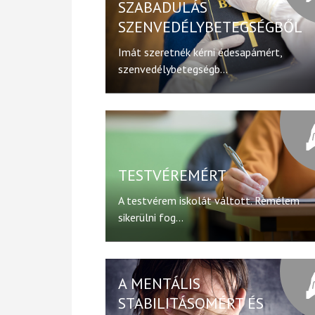
SZABADULÁS
SZENVEDÉLYBETEGSÉGBŐL
Imát szeretnék kérni édesapámért,
szenvedélybetegségb...
TESTVÉREMÉRT
A testvérem iskolát váltott. Remélem
sikerülni fog...
A MENTÁLIS
STABILITÁSOMÉRT ÉS