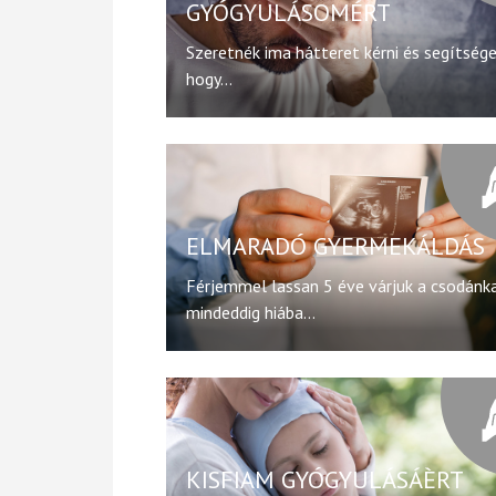
GYÓGYULÁSOMÉRT
Szeretnék ima hátteret kérni és segítsége
hogy...
ELMARADÓ GYERMEKÁLDÁS
Férjemmel lassan 5 éve várjuk a csodánka
mindeddig hiába...
KISFIAM GYÓGYULÁSÁÈRT