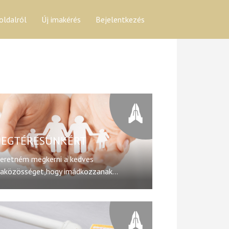
oldalról
Új imakérés
Bejelentkezés
EGTÉRÉSÜNKÉRT
eretném megkerni a kedves
aközösséget,hogy imádkozzanak...