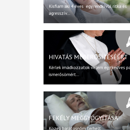
Kisfiam aki 4 éves egy rendkívül ritka és
agresszív...
HIVATÁS MEGERŐSÍTÉSÉÉRT
Kérlek imádkozzatok velem egy kedves p
ismerősömért...
FEKÉLY MEGGYÓGYÍTÁSA
Közeli barátosnőm terhelt