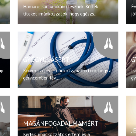
Hamarossan unokáim lesznek. Kérlek
Év
titeket imádkozzatok, hogy egészs...
jól
GYÓGYULÁSÈRT
G
ap
Kérem szépen, imádkozzanak értem, hogy a
Is
gerincemben lév...
gy
MAGÁNFOGADALMAMÉRT
J
Kérlek, imádkozzatok értem és a