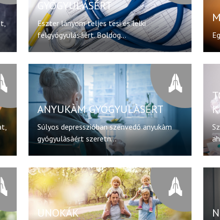
GYÓGYULÁSÉRT
M
t,
Eszter lányom teljes tesi és lelki
felgyógyulásáért. Boldog...
Eg
T
ANYUKÀM GYÓGYULÀSÉRT
K
t,
Súlyos depresszióban szenvedő anyukàm
Sz
gyógyulàsàért szeretn...
ah
UNOKÁK
N