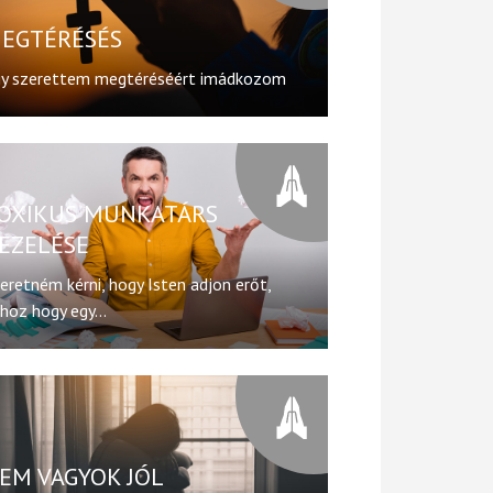
EGTÉRÉSÉS
y szerettem megtéréséért imádkozom
OXIKUS MUNKATÁRS
EZELÉSE
eretném kérni, hogy Isten adjon erőt,
hoz hogy egy...
EM VAGYOK JÓL