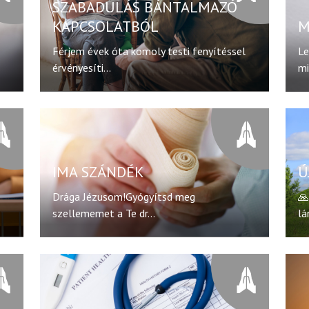
SZABADULÁS BÁNTALMAZÓ
KAPCSOLATBÓL
M
Férjem évek óta komoly testi fenyítéssel
Le
érvényesíti...
mi
IMA SZÁNDÉK
Ú
Drága Jézusom!Gyógyítsd meg
🙏
szellememet a Te dr...
lá