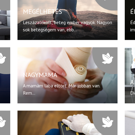
MEGÉLHETÉS
É
a
Leszázalékolt, beteg ember vagyok. Nagyon
Éd
sok betegségem van, ebb...
im
NAGYMAMA
A
A mamám lába eltört. Már jobban van.
Rem...
Di