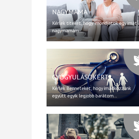
NAGYMAMA
Kérlek titeket, hogy mondjatok egy imát 
nagymamám...
GYÓGYULÁSOKÉRT
Kérlek Benneteket, hogy imádkozzunk
együtt egyik legjobb barátom...