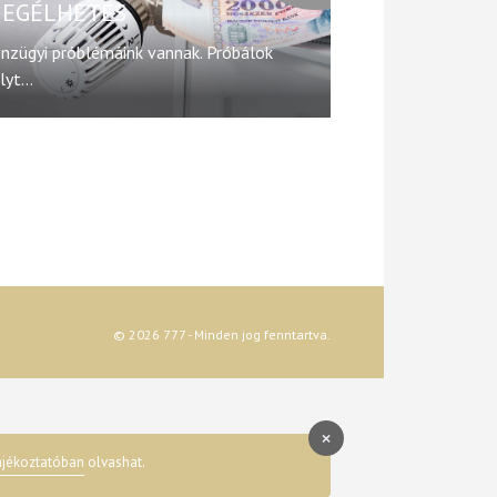
EGÉLHETÉS
nzügyi próblémáink vannak. Próbálok
lyt...
© 2026 777 - Minden jog fenntartva.
×
ájékoztatóban
olvashat.