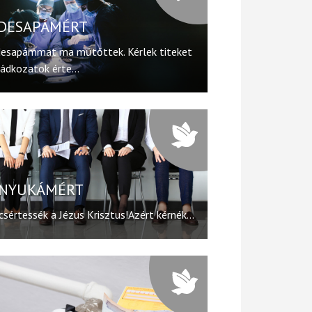
DESAPÁMÉRT
esapámmat ma műtőttek. Kérlek titeket
ádkozatok érte...
NYUKÁMÉRT
csértessék a Jézus Krisztus!Azért kérnék...