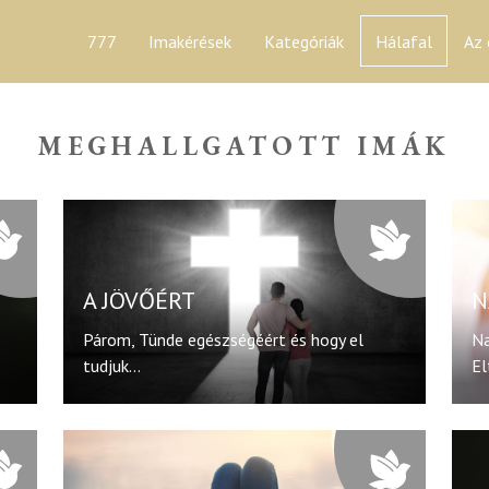
777
Imakérések
Kategóriák
Hálafal
Az 
MEGHALLGATOTT IMÁK
A JÖVŐÉRT
N
Párom, Tünde egészségéért és hogy el
Na
tudjuk...
El