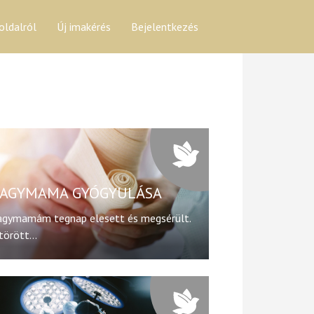
oldalról
Új imakérés
Bejelentkezés
AGYMAMA GYÓGYULÁSA
gymamám tegnap elesett és megsérült.
törött...