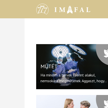
MŰTÉT
Ha minden a tervek szerint alakul,
nemsokára megműtenek. Aggaszt, hogy...