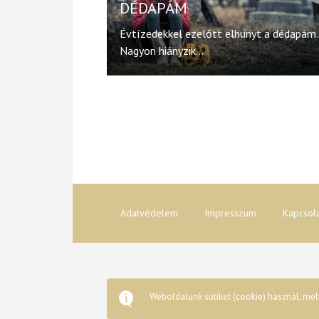
DÉDAPÁM
Évtízedekkel ezelőtt elhunyt a dédapám.
Nagyon hiányzik...
Adatvédelem
Impresszum
Kapcsol
Weboldalunk sütiket (cookie) használ, mel