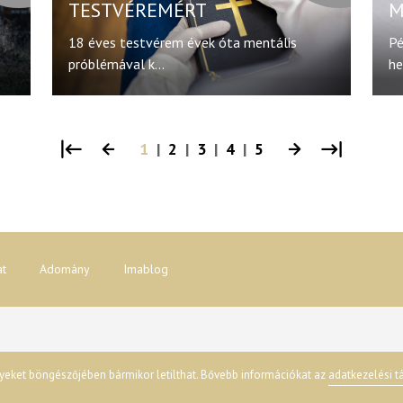
TESTVÉREMÉRT
M
18 éves testvérem évek óta mentális
Pé
próblémával k...
he
1
|
2
|
3
|
4
|
5
at
Adomány
Imablog
yeket böngészőjében bármikor letilthat. Bővebb információkat az
adatkezelési t