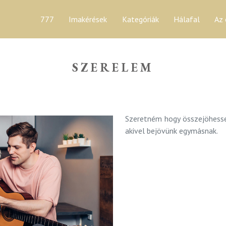
777
Imakérések
Kategóriák
Hálafal
Az 
SZERELEM
Szeretném hogy összejöhesse
akivel bejövünk egymásnak.