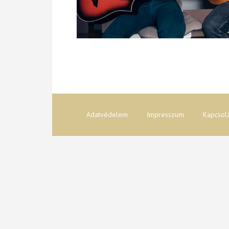
Adatvédelem
Impresszum
Kapcsol