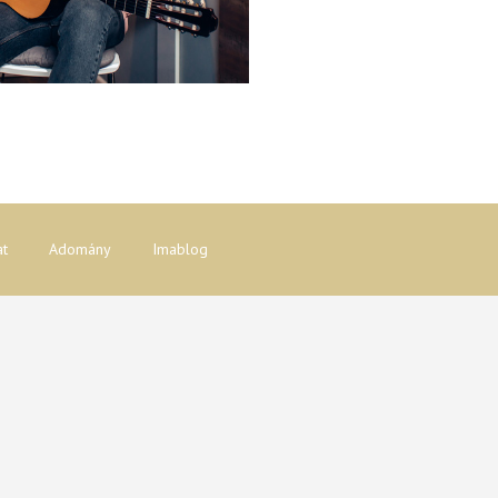
at
Adomány
Imablog