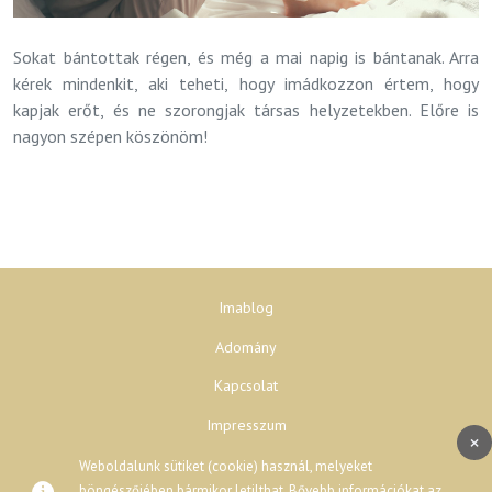
Sokat bántottak régen, és még a mai napig is bántanak. Arra
kérek mindenkit, aki teheti, hogy imádkozzon értem, hogy
kapjak erőt, és ne szorongjak társas helyzetekben. Előre is
nagyon szépen köszönöm!
Imablog
Adomány
Kapcsolat
Impresszum
×
Adatvédelem
Weboldalunk sütiket (cookie) használ, melyeket
böngészőjében bármikor letilthat. Bővebb információkat az