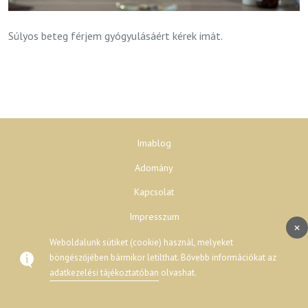
Súlyos beteg férjem gyógyulásáért kérek imát.
Imablog
Adomány
Kapcsolat
Impresszum
×
Adatvédelem
Weboldalunk sütiket (cookie) használ, melyeket
böngészőjében bármikor letilthat. Bővebb információkat az
adatkezelési tájékoztatóban
olvashat.
© 2026 777 - Minden jog fenntartva.