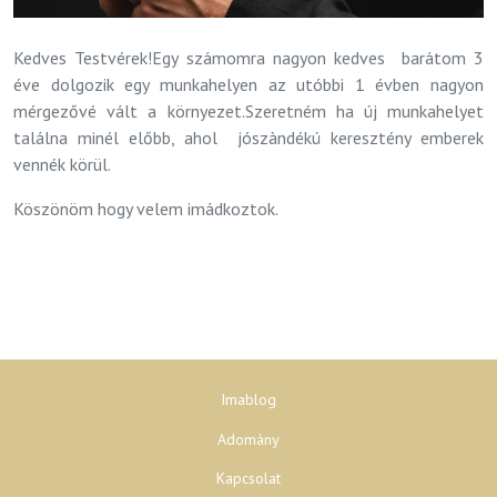
Kedves Testvérek!Egy számomra nagyon kedves barátom
3
éve dolgozik egy munkahelyen az utóbbi 1 évben nagyon
mérgezővé vált a környezet.
Szeretném ha új munkahelyet
találna minél előbb, ahol jószàndékú keresztény emberek
vennék körül.
Köszönöm hogy velem imádkoztok.
Imablog
Adomány
Kapcsolat