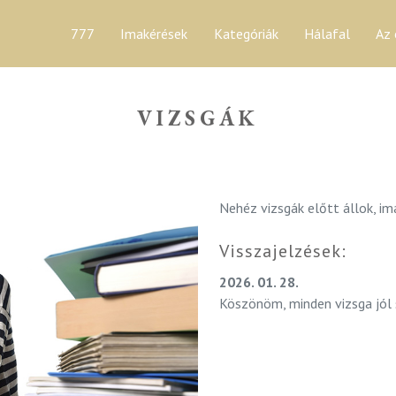
777
Imakérések
Kategóriák
Hálafal
Az 
VIZSGÁK
Nehéz vizsgák előtt állok, im
Visszajelzések:
2026. 01. 28.
Köszönöm, minden vizsga jól s