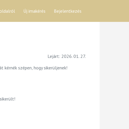
oldalról
Új imakérés
Bejelentkezés
Lejárt: 2026. 01. 27.
át kérnék szépen, hogy sikerüljenek!
ikerült!