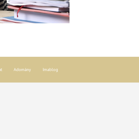
at
Adomány
Imablog