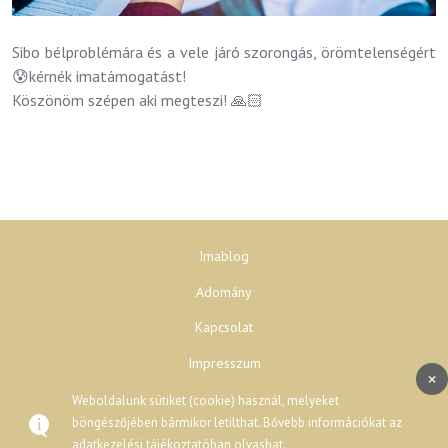
Sibo bélproblémára és a vele járó szorongás, örömtelenségért
😰kérnék imatámogatást!
Köszönöm szépen aki megteszi! 🙏🏻
Imablog
Adomány
Kapcsolat
Impresszum
×
Adatvédelem
Weboldalunk sütiket (cookie) használ, melyeket
böngészőjében bármikor letilthat. Bővebb információkat az
adatkezelési tájékoztatóban
olvashat.