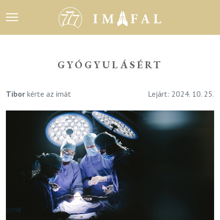
GYÓGYULÁSÉRT
Tibor
kérte az imát
Lejárt: 2024. 10. 25.