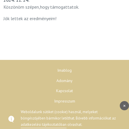
Köszönöm szépen,hogy támogattatok.
Jók lettek az eredményeim!
Imablog
Adomány
Kapcsolat
Impresszum
×
Adatvédelem
Weboldalunk sütiket (cookie) használ, melyeket
böngészőjében bármikor letilthat. Bővebb információkat az
adatkezelési tájékoztatóban
olvashat.
© 2026 777 - Minden jog fenntartva.