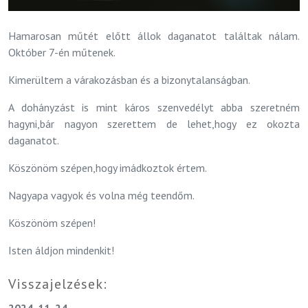
Hamarosan műtét előtt állok daganatot találtak nálam.
Október 7-én műtenek.
Kimerültem a várakozásban és a bizonytalanságban.
A dohányzást is mint káros szenvedélyt abba szeretném
hagyni,bár nagyon szerettem de lehet,hogy ez okozta
daganatot.
Köszönöm szépen,hogy imádkoztok értem.
Nagyapa vagyok és volna még teendőm.
Köszönöm szépen!
Isten áldjon mindenkit!
Visszajelzések:
2024. 11. 24.