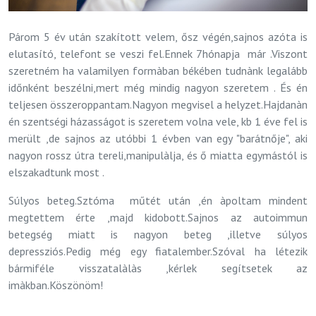
Párom 5 év után szakított velem, ősz végén,sajnos azóta is
elutasító, telefont se veszi fel.Ennek 7hónapja már .Viszont
szeretném ha valamilyen formàban békében tudnànk legalább
időnként beszélni,mert még mindig nagyon szeretem . És én
teljesen összeroppantam.Nagyon megvisel a helyzet.Hajdanàn
én szentségi házasságot is szeretem volna vele, kb 1 éve fel is
merült ,de sajnos az utóbbi 1 évben van egy "barátnője", aki
nagyon rossz útra tereli,manipulàlja, és ő miatta egymástól is
elszakadtunk most .
Súlyos beteg.Sztóma műtét után ,én àpoltam mindent
megtettem érte ,majd kidobott.Sajnos az autoimmun
betegség miatt is nagyon beteg ,illetve súlyos
depressziós.Pedig még egy fiatalember.Szóval ha létezik
bármiféle visszatalàlàs ,kérlek segítsetek az
imàkban.Köszönöm!