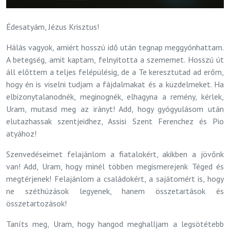
Édesatyám, Jézus Krisztus!
Hálás vagyok, amiért hosszú idő után tegnap meggyónhattam.
A betegség, amit kaptam, felnyitotta a szememet. Hosszú út
áll előttem a teljes felépülésig, de a Te keresztutad ad erőm,
hogy én is viselni tudjam a fájdalmakat és a küzdelmeket. Ha
elbizonytalanodnék, meginognék, elhagyna a remény, kérlek,
Uram, mutasd meg az irányt! Add, hogy gyógyulásom után
elutazhassak szentjeidhez, Assisi Szent Ferenchez és Pio
atyához!
Szenvedéseimet felajánlom a fiatalokért, akikben a jövőnk
van! Add, Uram, hogy minél többen megismerejenk Téged és
megtérjenek! Felajánlom a családokért, a sajátomért is, hogy
ne széthúzások legyenek, hanem összetartások és
összetartozások!
Taníts meg, Uram, hogy hangod meghalljam a legsötétebb