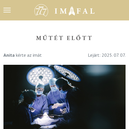
MŰTÉT ELŐTT
Anita
kérte az imát
Lejárt: 2025. 07. 07.